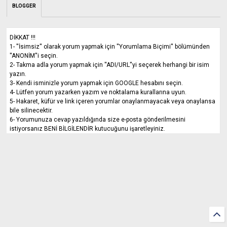
BLOGGER
DİKKAT !!!
1- ''İsimsiz'' olarak yorum yapmak için ''Yorumlama Biçimi'' bölümünden
''ANONİM''i seçin.
2- Takma adla yorum yapmak için ''ADI/URL''yi seçerek herhangi bir isim
yazın.
3- Kendi isminizle yorum yapmak için GOOGLE hesabını seçin.
4- Lütfen yorum yazarken yazım ve noktalama kurallarına uyun.
5- Hakaret, küfür ve link içeren yorumlar onaylanmayacak veya onaylansa
bile silinecektir.
6- Yorumunuza cevap yazıldığında size e-posta gönderilmesini
istiyorsanız BENİ BİLGİLENDİR kutucuğunu işaretleyiniz.