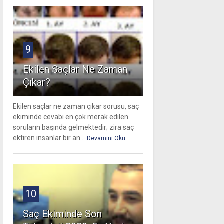
9
Ekilen Saçlar Ne Zaman
Çıkar?
Ekilen saçlar ne zaman çıkar sorusu, saç
ekiminde cevabı en çok merak edilen
soruların başında gelmektedir; zira saç
ektiren insanlar bir an...
Devamını Oku...
10
Saç Ekiminde Son