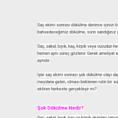
Saç ekimi sonrası dökülme denince içinizi bir
bahsedeceğimiz dökülme, sizin sandığınız g
Saç, sakal, bıyık, kaş, kirpik veya vücudun 
hemen aynı süreç gözlenir. Gerek ameliyat a
aynıdır.
İşte saç ekimi sonrası şok dökülme olayı da,
meydana gelen, olması beklenen rutin bir sür
ektiren herkeste gerçekleşir mi?
Şok Dökülme Nedir?
Saç, sakal, bıyık, kaş ve kirpik ekimleri gerç