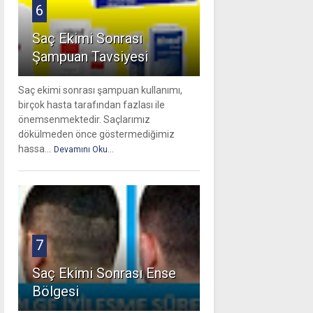
6
Saç Ekimi Sonrası
Şampuan Tavsiyesi
Saç ekimi sonrası şampuan kullanımı,
birçok hasta tarafından fazlası ile
önemsenmektedir. Saçlarımız
dökülmeden önce göstermediğimiz
hassa...
Devamını Oku...
7
Saç Ekimi Sonrası Ense
Bölgesi