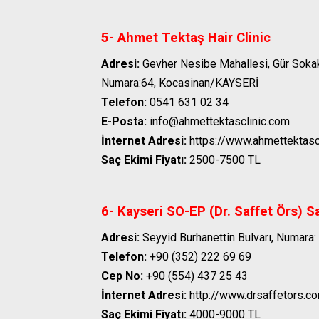
5- Ahmet Tektaş Hair Clinic
Adresi:
Gevher Nesibe Mahallesi, Gür Sokak,
Numara:64, Kocasinan/KAYSERİ
Telefon:
0541 631 02 34
E-Posta:
info@ahmettektasclinic.com
İnternet Adresi:
https://www.ahmettektasc
Saç Ekimi Fiyatı:
2500-7500 TL
6- Kayseri SO-EP (Dr. Saffet Örs) S
Adresi:
Seyyid Burhanettin Bulvarı, Numara
Telefon:
+90 (352) 222 69 69
Cep No:
+90 (554) 437 25 43
İnternet Adresi:
http://www.drsaffetors.co
Saç Ekimi Fiyatı:
4000-9000 TL