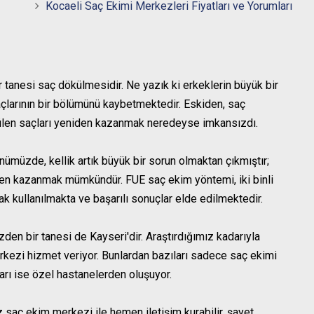
Kocaeli Saç Ekimi Merkezleri Fiyatları ve Yorumları
r tanesi saç dökülmesidir. Ne yazık ki erkeklerin büyük bir
açlarının bir bölümünü kaybetmektedir. Eskiden, saç
ülen saçları yeniden kazanmak neredeyse imkansızdı.
nümüzde, kellik artık büyük bir sorun olmaktan çıkmıştır;
den kazanmak mümkündür. FUE saç ekim yöntemi, iki binli
rak kullanılmakta ve başarılı sonuçlar elde edilmektedir.
en bir tanesi de Kayseri'dir. Araştırdığımız kadarıyla
rkezi hizmet veriyor. Bunlardan bazıları sadece saç ekimi
arı ise özel hastanelerden oluşuyor.
 saç ekim merkezi ile hemen iletişim kurabilir, şayet