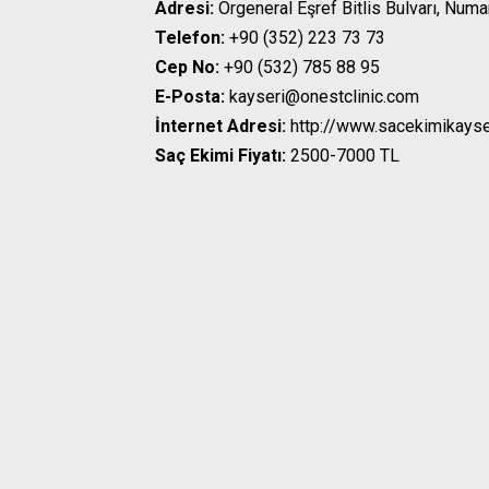
Adresi:
Orgeneral Eşref Bitlis Bulvarı, Num
Telefon:
+90 (352) 223 73 73
Cep No:
+90 (532) 785 88 95
E-Posta:
kayseri@onestclinic.com
İnternet Adresi:
http://www.sacekimikayse
Saç Ekimi Fiyatı:
2500-7000 TL