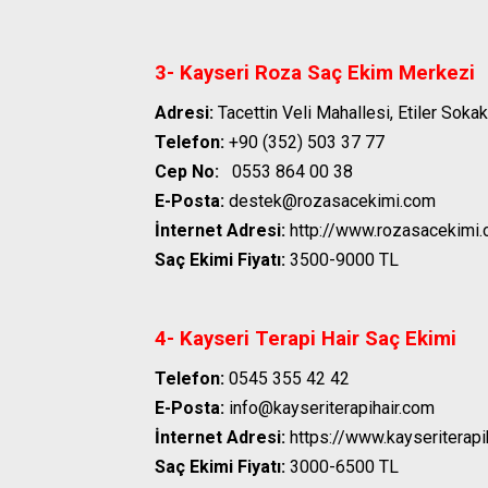
3- Kayseri Roza Saç Ekim Merkezi
Adresi:
Tacettin Veli Mahallesi, Etiler Soka
Telefon:
+90 (352) 503 37 77
Cep No:
0553 864 00 38
E-Posta:
destek@rozasacekimi.com
İnternet Adresi:
http://www.rozasacekimi
Saç Ekimi Fiyatı:
3500-9000 TL
4- Kayseri Terapi Hair Saç Ekimi
Telefon:
0545 355 42 42
E-Posta:
info@kayseriterapihair.com
İnternet Adresi:
https://www.kayseriterapi
Saç Ekimi Fiyatı:
3000-6500 TL