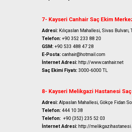
7- Kayseri Canhair Saç Ekim Merke
Adresi:
Kılıçaslan Mahallesi, Sivas Bulvar
Telefon:
+90 352 233 88 20
GSM:
+90 533 488 47 28
E-Posta:
canhair@hotmail.com
İnternet Adresi:
http://www.canhair.net
Saç Ekimi Fiyatı:
3000-6000 TL
8- Kayseri Melikgazi Hastanesi Saç
Adresi:
Alpaslan Mahallesi, Gökçe Fidan So
Telefon:
444 10 38
Telefon:
+90 (352) 235 52 03
İnternet Adresi:
http://melikgazihastanesi.