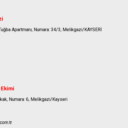
zi
ı, Tuğba Apartmanı, Numara: 34/3, Melikgazi/KAYSERİ
 Ekimi
kak, Numara: 6, Melikgazi/Kayseri
com.tr