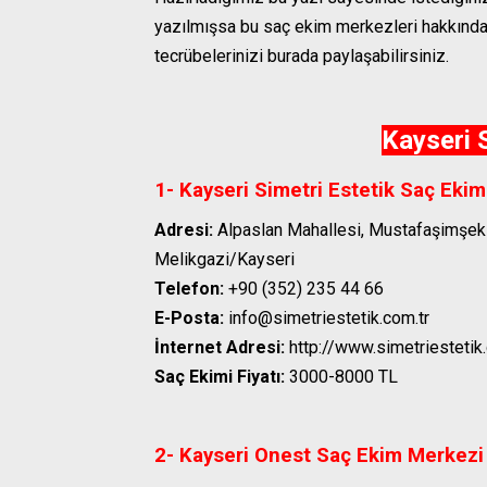
yazılmışsa bu saç ekim merkezleri hakkında 
tecrübelerinizi burada paylaşabilirsiniz.
Kayseri 
1- Kayseri Simetri Estetik Saç Eki
Adresi:
Alpaslan Mahallesi, Mustafaşimşek 
Melikgazi/Kayseri
Telefon:
+90 (352) 235 44 66
E-Posta:
info@simetriestetik.com.tr
İnternet Adresi:
http://www.simetriestetik.
Saç Ekimi Fiyatı:
3000-8000 TL
2- Kayseri Onest Saç Ekim Merkezi 