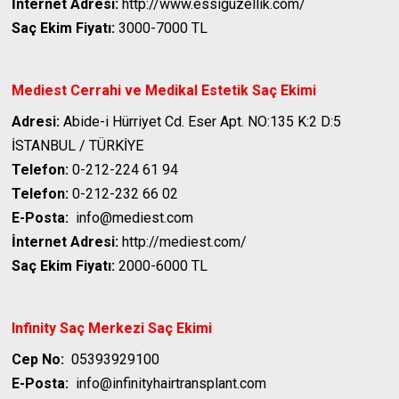
İnternet Adresi:
http://www.essiguzellik.com/
Saç Ekim Fiyatı:
3000-7000 TL
Mediest Cerrahi ve Medikal Estetik
Saç Ekimi
Adresi:
Abide-i Hürriyet Cd. Eser Apt. NO:135 K:2 D:5
İSTANBUL / TÜRKİYE
Telefon:
0-212-224 61 94
Telefon:
0-212-232 66 02
E-Posta:
info@mediest.com
İnternet Adresi:
http://mediest.com/
Saç Ekim Fiyatı:
2000-6000 TL
Infinity Saç Merkezi
Saç Ekimi
Cep No:
05393929100
E-Posta:
info@infinityhairtransplant.com