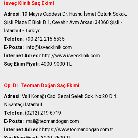
İsveç Klinik
Saç Ekimi
Adresi:
19 Mayıs Caddesi Dr. Hüsnü İsmet Öztürk Sokak,
Şişli Plaza E Blok B 1, Cevahir Avm Arkası 34360 Şişli -
İstanbul - Türkiye
Telefon:
+90 212 215 5535
E-Posta:
info@isvecklinik.com
İnternet Adresi:
http://www.isvecklinik.com
Saç Ekim Fiyatı:
4000-9000 TL
Op. Dr. Teoman Doğan
Saç Ekimi
Adresi:
Vali Konağı Cad. Sezai Selek Sok. No:20 D:4
Nişantaşı İstanbul
Telefon:
(0212) 219 6719
E-Posta:
mail@teomandogan.com
İnternet Adresi:
https://www.teomandogan.com.tr
Saç Ekim Fiyatı:
3000-7500 TL