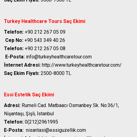
Turkey Healthcare Tours
Saç Ekimi
Telefon:
+90 212 267 05 09
Cep No:
+90 543 349 40 26
Telefon:
+90 212 267 05 08
E-Posta:
info@turkeyhealthcaretour.com
İnternet Adresi:
http://www.turkeyhealthcaretour.com/
Saç Ekim Fiyatı:
2500-8000 TL
Essi Estetik
Saç Ekimi
Adresi:
Rumeli Cad. Matbaacı Osmanbey Sk. No:36/1,
Nişantaşı, Şişli, İstanbul
Telefon:
0(212)2961995
E-Posta:
nisantasi@essiguzellik.com