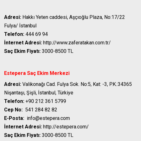
Adresi:
Hakkı Yeten caddesi, Aşçıoğlu Plaza, No:17/22
Fulya/ İstanbul
Telefon:
444 69 94
İnternet Adresi:
http://www.zaferatakan.com.tr/
Saç Ekim Fiyatı:
3000-8500 TL
Estepera Saç Ekim Merkezi
Adresi:
Valikonağı Cad. Fulya Sok. No:5, Kat: -3, P.K.:34365
Nişantaşı, Şişli, İstanbul, Türkiye
Telefon:
+90 212 361 5799
Cep No:
541 284 82 82
E-Posta:
info@estepera.com
İnternet Adresi:
http://estepera.com/
Saç Ekim Fiyatı:
3000-8500 TL