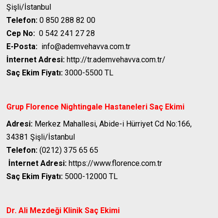
Şişli/İstanbul
Telefon:
0 850 288 82 00
Cep No:
0 542 241 27 28
E-Posta:
info@ademvehavva.com.tr
İnternet Adresi:
http://tr.ademvehavva.com.tr/
Saç Ekim Fiyatı:
3000-5500 TL
Grup Florence Nightingale Hastaneleri
Saç Ekimi
Adresi:
Merkez Mahallesi, Abide-i Hürriyet Cd No:166,
34381 Şişli/İstanbul
Telefon:
(0212) 375 65 65
İnternet Adresi:
https://www.florence.com.tr
Saç Ekim Fiyatı:
5000-12000 TL
Dr. Ali Mezdeği Klinik
Saç Ekimi