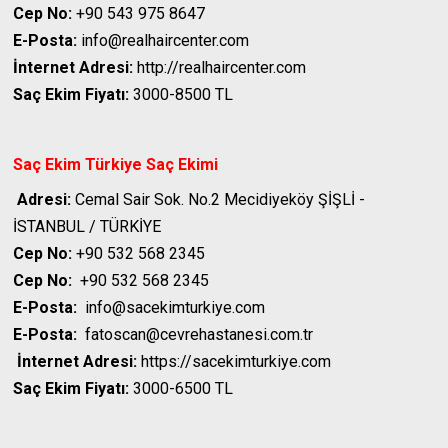
Cep No:
+90 543 975 8647
E-Posta:
info@realhaircenter.com
İnternet Adresi:
http://realhaircenter.com
Saç Ekim Fiyatı:
3000-8500 TL
Saç Ekim Türkiye
Saç Ekimi
Adresi:
Cemal Sair Sok. No.2 Mecidiyeköy ŞİŞLİ -
İSTANBUL / TÜRKİYE
Cep No:
+90 532 568 2345
Cep No:
+90 532 568 2345
E-Posta:
info@sacekimturkiye.com
E-Posta:
fatoscan@cevrehastanesi.com.tr
İnternet Adresi:
https://sacekimturkiye.com
Saç Ekim Fiyatı:
3000-6500 TL