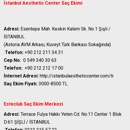
İstanbul Aesthetic Center
Saç Ekimi
Adresi:
Esentepe Mah. Keskin Kalem Sk. No.1 Şişli /
İSTANBUL
(Astoria AVM Arkası, Kuveyt Türk Bankası Sokağında)
Telefon:
+90 212 211 34 31
Cep No:
0 549 340 30 63
Telefon:
+90 212 212 17 00
İnternet Adresi:
http://istanbulaestheticcenter.com/tr
Saç Ekim Fiyatı:
3000-8500 TL
Esteclub Saç Ekim Merkezi
Adresi:
Terrace Fulya Hakkı Yeten Cd. No:11 Center 1 Blok
D:61 ŞİŞLİ / İSTANBUL
Telefon:
0212 215 57 22