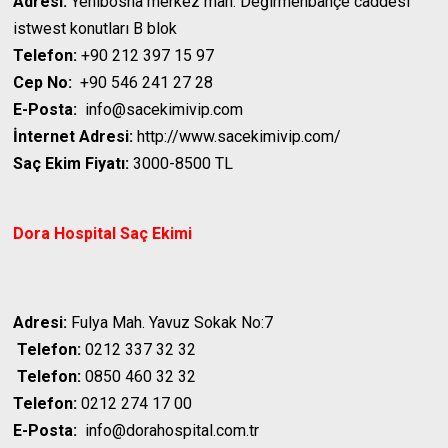
Adresi:
Yenibosna merkez mah. Değirmenbahçe caddesi
istwest konutları B blok
Telefon:
+90 212 397 15 97
Cep No:
+90 546 241 27 28
E-Posta:
info@sacekimivip.com
İnternet Adresi:
http://www.sacekimivip.com/
Saç Ekim Fiyatı:
3000-8500 TL
Dora Hospital
Saç Ekimi
Adresi:
Fulya Mah. Yavuz Sokak No:7
Telefon:
0212 337 32 32
Telefon:
0850 460 32 32
Telefon:
0212 274 17 00
E-Posta:
info@dorahospital.com.tr