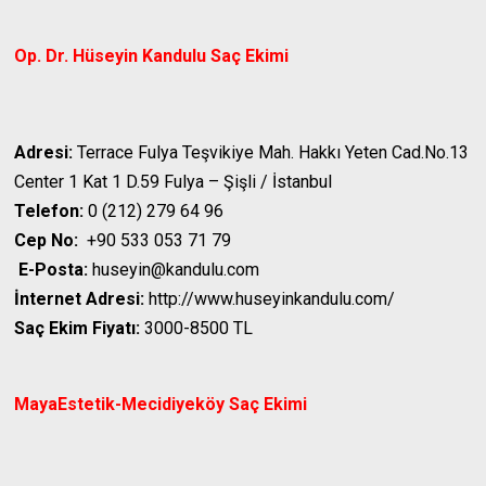
Op. Dr. Hüseyin Kandulu
Saç Ekimi
Adresi:
Terrace Fulya Teşvikiye Mah. Hakkı Yeten Cad.No.13
Center 1 Kat 1 D.59 Fulya – Şişli / İstanbul
Telefon:
0 (212) 279 64 96
Cep No:
+90 533 053 71 79
E-Posta:
huseyin@kandulu.com
İnternet Adresi:
http://www.huseyinkandulu.com/
Saç Ekim Fiyatı:
3000-8500 TL
MayaEstetik-Mecidiyeköy
Saç Ekimi