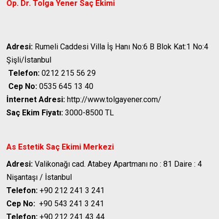
Op. Dr. Tolga Yener
Saç Ekimi
Adresi:
Rumeli Caddesi Villa İş Hanı No:6 B Blok Kat:1 No:4
Şişli/İstanbul
Telefon:
0212 215 56 29
Cep No:
0535 645 13 40
İnternet Adresi:
http://www.tolgayener.com/
Saç Ekim Fiyatı:
3000-8500 TL
As Estetik Saç Ekimi Merkezi
Adresi:
Valikonağı cad. Atabey Apartmanı no : 81 Daire : 4
Nişantaşı / İstanbul
Telefon:
+90 212 241 3 241
Cep No:
+90 543 241 3 241
Telefon:
+90 212 241 43 44