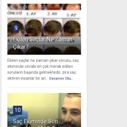
9
Ekilen Saçlar Ne Zaman
Çıkar?
Ekilen saçlar ne zaman çıkar sorusu, saç
ekiminde cevabı en çok merak edilen
soruların başında gelmektedir; zira saç
ektiren insanlar bir an...
Devamını Oku...
10
Saç Ekiminde Son