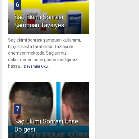
6
Saç Ekimi Sonrası
Şampuan Tavsiyesi
Saç ekimi sonrası şampuan kullanımı,
birçok hasta tarafından fazlası ile
önemsenmektedir. Saçlarımız
dökülmeden önce göstermediğimiz
hassa...
Devamını Oku...
7
Saç Ekimi Sonrası Ense
Bölgesi