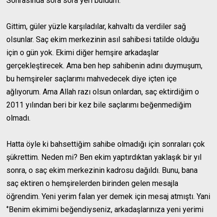
Sonrasında sora sora yeri buldum.
Gittim, güler yüzle karşıladılar, kahvaltı da verdiler sağ
olsunlar. Saç ekim merkezinin asıl sahibesi tatilde olduğu
için o gün yok. Ekimi diğer hemşire arkadaşlar
gerçekleştirecek. Ama ben hep sahibenin adını duymuşum,
bu hemşireler saçlarımı mahvedecek diye içten içe
ağlıyorum. Ama Allah razı olsun onlardan, saç ektirdiğim o
2011 yılından beri bir kez bile saçlarımı beğenmediğim
olmadı.
Hatta öyle ki bahsettiğim sahibe olmadığı için sonraları çok
şükrettim. Neden mi? Ben ekim yaptırdıktan yaklaşık bir yıl
sonra, o saç ekim merkezinin kadrosu dağıldı. Bunu, bana
saç ektiren o hemşirelerden birinden gelen mesajla
öğrendim. Yeni yerim falan yer demek için mesaj atmıştı. Yani
‘’Benim ekimimi beğendiyseniz, arkadaşlarınıza yeni yerimi