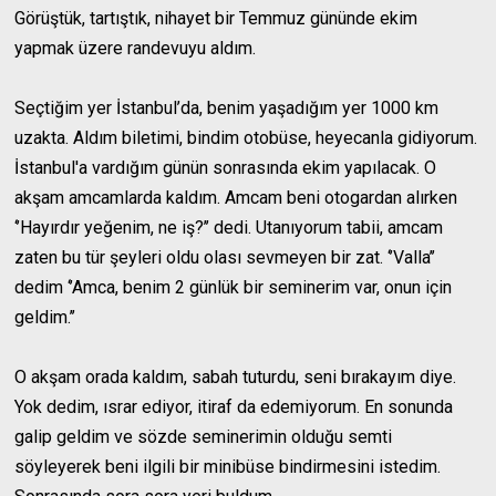
Görüştük, tartıştık, nihayet bir Temmuz gününde ekim
yapmak üzere randevuyu aldım.
Seçtiğim yer İstanbul’da, benim yaşadığım yer 1000 km
uzakta. Aldım biletimi, bindim otobüse, heyecanla gidiyorum.
İstanbul'a vardığım günün sonrasında ekim yapılacak. O
akşam amcamlarda kaldım. Amcam beni otogardan alırken
‘’Hayırdır yeğenim, ne iş?’’ dedi. Utanıyorum tabii, amcam
zaten bu tür şeyleri oldu olası sevmeyen bir zat. ‘’Valla’’
dedim ‘’Amca, benim 2 günlük bir seminerim var, onun için
geldim.’’
O akşam orada kaldım, sabah tuturdu, seni bırakayım diye.
Yok dedim, ısrar ediyor, itiraf da edemiyorum. En sonunda
galip geldim ve sözde seminerimin olduğu semti
söyleyerek beni ilgili bir minibüse bindirmesini istedim.