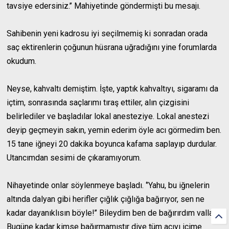
tavsiye edersiniz.’’ Mahiyetinde göndermişti bu mesajı.
Sahibenin yeni kadrosu iyi seçilmemiş ki sonradan orada
saç ektirenlerin çoğunun hüsrana uğradığını yine forumlarda
okudum.
Neyse, kahvaltı demiştim. İşte, yaptık kahvaltıyı, sigaramı da
içtim, sonrasında saçlarımı tıraş ettiler, alın çizgisini
belirlediler ve başladılar lokal anesteziye. Lokal anestezi
deyip geçmeyin sakın, yemin ederim öyle acı görmedim ben.
15 tane iğneyi 20 dakika boyunca kafama saplayıp durdular.
Utancımdan sesimi de çıkaramıyorum.
Nihayetinde onlar söylenmeye başladı. ‘’Yahu, bu iğnelerin
altında dalyan gibi herifler çığlık çığlığa bağırıyor, sen ne
kadar dayanıklısın böyle!’’ Bileydim ben de bağırırdım valla.
Bugüne kadar kimse bağırmamıştır diye tüm acıyı içime