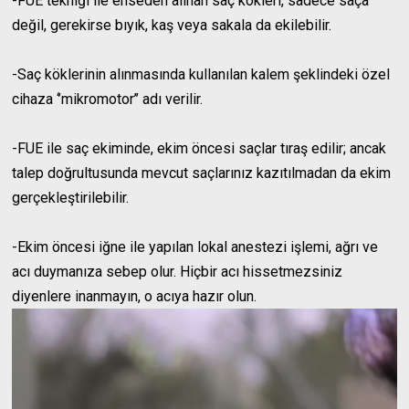
-FUE tekniği ile enseden alınan saç kökleri, sadece saça
değil, gerekirse bıyık, kaş veya sakala da ekilebilir.
-Saç köklerinin alınmasında kullanılan kalem şeklindeki özel
cihaza ‘’mikromotor’’ adı verilir.
-FUE ile saç ekiminde, ekim öncesi saçlar tıraş edilir; ancak
talep doğrultusunda mevcut saçlarınız kazıtılmadan da ekim
gerçekleştirilebilir.
-Ekim öncesi iğne ile yapılan lokal anestezi işlemi, ağrı ve
acı duymanıza sebep olur. Hiçbir acı hissetmezsiniz
diyenlere inanmayın, o acıya hazır olun.