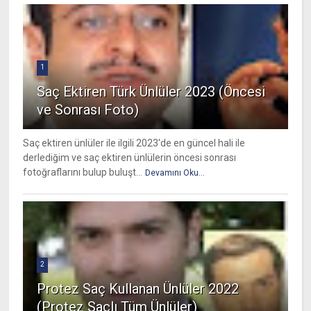
1
Saç Ektiren Türk Ünlüler 2023 (Öncesi
ve Sonrası Foto)
Saç ektiren ünlüler ile ilgili 2023'de en güncel hali ile
derlediğim ve saç ektiren ünlülerin öncesi sonrası
fotoğraflarını bulup buluşt...
Devamını Oku...
2
Protez Saç Kullanan Ünlüler 2022
(Protez Saçlı Tüm Ünlüler)