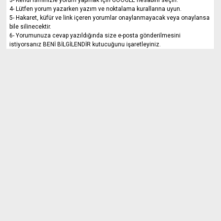
3- Kendi isminizle yorum yapmak için GOOGLE hesabını seçin.
4- Lütfen yorum yazarken yazım ve noktalama kurallarına uyun.
5- Hakaret, küfür ve link içeren yorumlar onaylanmayacak veya onaylansa
bile silinecektir.
6- Yorumunuza cevap yazıldığında size e-posta gönderilmesini
istiyorsanız BENİ BİLGİLENDİR kutucuğunu işaretleyiniz.