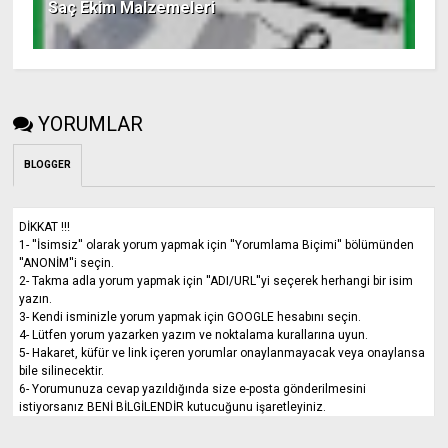
Saç Ekim Malzemeleri
YORUMLAR
BLOGGER
DİKKAT !!!
1- ''İsimsiz'' olarak yorum yapmak için ''Yorumlama Biçimi'' bölümünden
''ANONİM''i seçin.
2- Takma adla yorum yapmak için ''ADI/URL''yi seçerek herhangi bir isim
yazın.
3- Kendi isminizle yorum yapmak için GOOGLE hesabını seçin.
4- Lütfen yorum yazarken yazım ve noktalama kurallarına uyun.
5- Hakaret, küfür ve link içeren yorumlar onaylanmayacak veya onaylansa
bile silinecektir.
6- Yorumunuza cevap yazıldığında size e-posta gönderilmesini
istiyorsanız BENİ BİLGİLENDİR kutucuğunu işaretleyiniz.